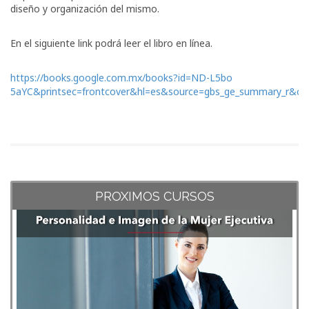
diseño y organización del mismo.
En el siguiente link podrá leer el libro en línea.
https://books.google.com.mx/books?id=ND-L5bo
5aYC&printsec=frontcover&hl=es&source=gbs_ge_summary_r&c
PROXIMOS CURSOS