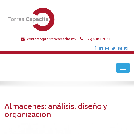
contacto@torrescapacita.mx
(55) 6383 7023
Toggl
navig
Almacenes: análisis, diseño y
organización