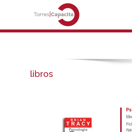
libros
Ps
li
Fi
Nel