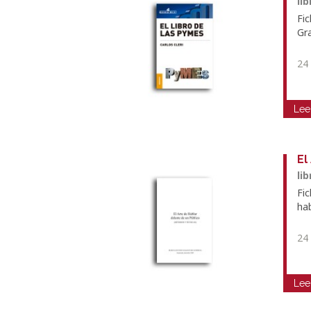
li
Fi
Gr
24
Lee
El
li
Fi
ha
24
Lee