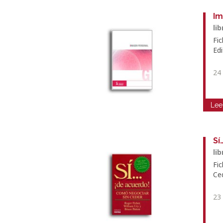
Im
li
Fi
Edi
24
Lee
Sí
li
Fic
Ce
23