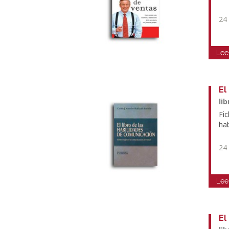
24
Lee
El
li
Fic
ha
24
Lee
El