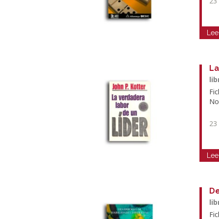
23
Lee
La
li
Fic
No
23
Lee
De
li
Fi