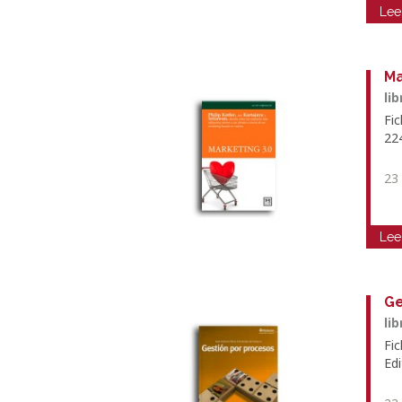
Lee
Ma
li
Fic
22
23
Lee
Ge
li
Fi
Edi