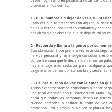
desde hoy mismo empezarás a notar cambios favo
provocas en los demás.
1.- Di tu nombre sin dejar de ver a tu interlo
Cada vez que te presentes con alguien, al decir 
bajas la mirada, has perdido confianza y segurida
has dicho sin palabras “lo que te diga de mí no es
2.- Recuerda y llama a la gente por su nombr
Cuando escuché por primera vez este consejo fu
mi vida personal y mi inteligencia social crec
convertí en una que le decía a los demás sin pal
hay mensaje más seductor para cualquiera qu
dirígete a los demás por su nombre y será más fáci
3.- Calibra tu tono de voz con la emoción qu
Todos experimentamos emociones al hacer negoc
una total atención con tu interlocutor. Mary Kay
decía que todas las personas tienen un letrero
cuando aprendes a calibrar tu tono de voz co
emocional. Por ejemplo, si alguien te platica “