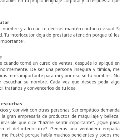
rables en tu propio lenguaje corporal y la respuesta que
cutor
tu nombre y a lo que te dedicas mantén contacto visual. Si
d. Tu interlocutor deja de prestarte atención porque tú les
 importante”.
e
e cuando tomé un curso de ventas, después lo apliqué en
ió enormemente. De ser una persona insegura y tímida, me
abras “eres importante para mí y por eso sé tu nombre”. No
e escuchar su nombre. Cada vez que desees pedir algo
l tratarlos y convencerlos de tu idea.
e escuchas
ios y convivir con otras personas. Ser empático demanda
, la gran empresaria de productos de maquillaje y belleza,
 invisible que dice “hazme sentir importante”. ¿Qué pasa
n el del interlocutor? Generas una verdadera empatía
hoy me frustré porque había muchos pendientes y todos me