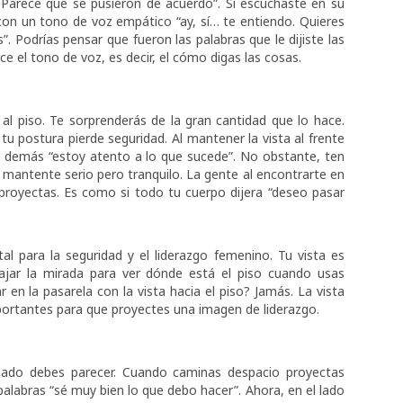
 Parece que se pusieron de acuerdo”. Si escuchaste en su
 con un tono de voz empático “ay, sí… te entiendo. Quieres
 Podrías pensar que fueron las palabras que le dijiste las
ce el tono de voz, es decir, el cómo digas las cosas.
l piso. Te sorprenderás de la gran cantidad que lo hace.
u postura pierde seguridad. Al mantener la vista al frente
s demás “estoy atento a lo que sucede”. No obstante, ten
mantente serio pero tranquilo. La gente al encontrarte en
proyectas. Es como si todo tu cuerpo dijera “deseo pasar
ital para la seguridad y el liderazgo femenino. Tu vista es
 bajar la mirada para ver dónde está el piso cuando usas
 en la pasarela con la vista hacia el piso? Jamás. La vista
mportantes para que proyectes una imagen de liderazgo.
ado debes parecer. Cuando caminas despacio proyectas
 palabras “sé muy bien lo que debo hacer”. Ahora, en el lado