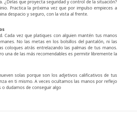
. ¿Dirías que proyecta seguridad y control de la situación?
minio. Practica la próxima vez que por impulso empieces a
a despacio y seguro, con la vista al frente.
nos
ad. Cada vez que platiques con alguien mantén tus manos
emanes. No las metas en los bolsillos del pantalón, ni las
 las coloques atrás entrelazando las palmas de tus manos.
ro una de las más recomendables es permitir libremente la
ueven solas porque son los adjetivos calificativos de tus
nza en ti mismo. A veces ocultamos las manos por reflejo
s o dudamos de conseguir algo