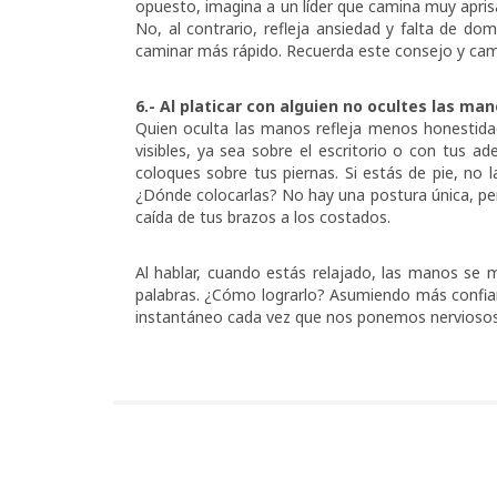
opuesto, imagina a un líder que camina muy aprisa
No, al contrario, refleja ansiedad y falta de do
caminar más rápido. Recuerda este consejo y camin
6.- Al platicar con alguien no ocultes las ma
Quien oculta las manos refleja menos honestid
visibles, ya sea sobre el escritorio o con tus ad
coloques sobre tus piernas. Si estás de pie, no
¿Dónde colocarlas? No hay una postura única, pe
caída de tus brazos a los costados.
Al hablar, cuando estás relajado, las manos se m
palabras. ¿Cómo lograrlo? Asumiendo más confia
instantáneo cada vez que nos ponemos nervioso