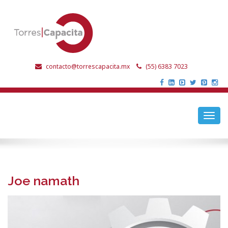
contacto@torrescapacita.mx
(55) 6383 7023
Toggl
navig
Joe namath